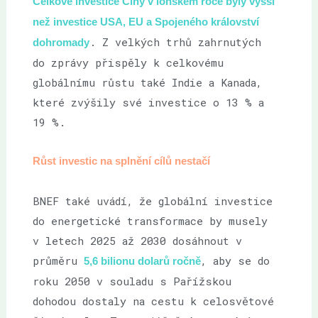
Celkové investice Číny v loňském roce byly vyšší
než investice USA, EU a Spojeného království
. Z velkých trhů zahrnutých
dohromady
do zprávy přispěly k celkovému
globálnímu růstu také Indie a Kanada,
které zvýšily své investice o 13 % a
19 %.
Růst investic na splnění cílů nestačí
BNEF také uvádí, že globální investice
do energetické transformace by musely
v letech 2025 až 2030 dosáhnout v
průměru
, aby se do
5,6 bilionu dolarů ročně
roku 2050 v souladu s Pařížskou
dohodou dostaly na cestu k celosvětové