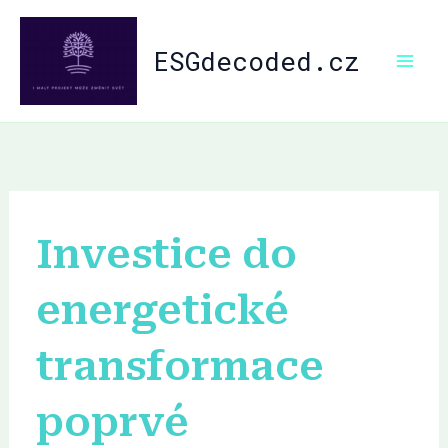
Přeskočit
na
ESGdecoded.cz
obsah
Investice do
energetické
transformace
poprvé