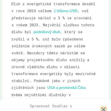
Dluh z energetické transformace dosáhl
v roce 2024 celkem
, což
1 bilionu USD
představuje nárůst o 3 % ve srovnání
s rokem 2023. Největší složkou tohoto
dluhu byl
, který se
podnikový dluh
zvýšil o 5 %, což bylo způsobeno
snížením úrokových sazeb po celém
světě. Navzdory těmto nárůstům se
objemy projektového dluhu snížily a
úrovně vládního dluhu v oblasti
transformace energetiky byly meziročně
stabilní. Podobně jako v jiných
zjištěních jsou
USA a pevninská Čína
dvěma největšími dlužníky v
energetické transformaci.
Spravovat Souhlas s