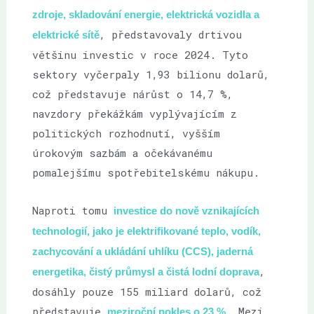
zdroje, skladování energie, elektrická vozidla a
, představovaly drtivou
elektrické sítě
většinu investic v roce 2024. Tyto
sektory vyčerpaly 1,93 bilionu dolarů,
což představuje nárůst o 14,7 %,
navzdory překážkám vyplývajícím z
politických rozhodnutí, vyšším
úrokovým sazbám a očekávanému
pomalejšímu spotřebitelskému nákupu.
Naproti tomu
investice do nově vznikajících
technologií, jako je elektrifikované teplo, vodík,
zachycování a ukládání uhlíku (CCS), jaderná
,
energetika, čistý průmysl a čistá lodní doprava
dosáhly pouze 155 miliard dolarů, což
představuje
. Mezi
meziroční pokles o 23 %